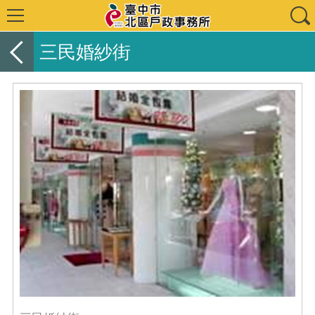
三民婚紗街