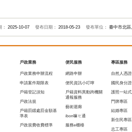
期：
2025-10-07
發布日期：
2018-05-23
發布單位：
臺中市北區
戶政業務
便民服務
專區服務
戶政業務申辦流程
網路申辦
自然人憑證
申請案件期限表
便民資訊小叮嚀
國民身分證
戶籍登記須知
戶籍資料異動跨機關
護照一站式
通報服務
戶政法規
門牌專區
藝術迴廊
戶籍罰鍰處罰金額基
結婚專區
準表
ibon嘛ㄝ通
新住民專區
戶政規費收費標準
服務e櫃檯
志工專區