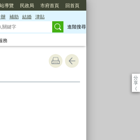
站導覽
民政局
市府首頁
回首頁
申辦
補助
結婚
津貼
進階搜尋
服務
分
享
《