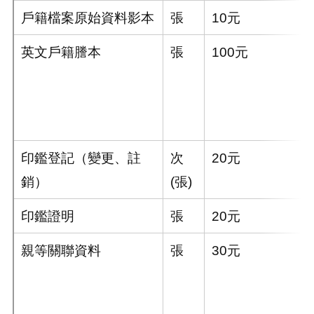
戶籍檔案原始資料影本
張
10元
英文戶籍謄本
張
100元
印鑑登記（變更、註
次
20元
銷）
(張)
印鑑證明
張
20元
親等關聯資料
張
30元