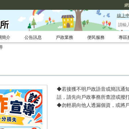
網
線上
關簡介
公告訊息
戶政業務
便民服務
專區
導
◆若接獲不明戶政語音或簡訊通知
話，請先向戶政事務所查證或撥打
◆勿輕易向他人透漏個資，或將