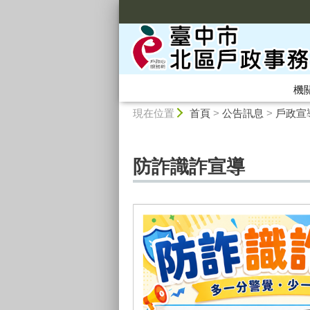
:::
機
:::
現在位置
首頁
>
公告訊息
>
戶政宣
防詐識詐宣導