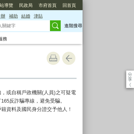
站導覽
民政局
市府首頁
回首頁
申辦
補助
結婚
津貼
進階搜尋
服務
分
享
《
，或自稱戶政機關(人員)之可疑電
165反詐騙專線，避免受騙。
戶籍資料及國民身分證交予他人！