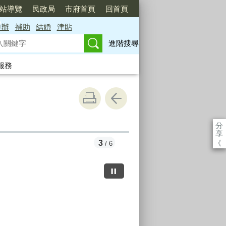
站導覽
民政局
市府首頁
回首頁
申辦
補助
結婚
津貼
進階搜尋
服務
分
享
《
3
/ 6