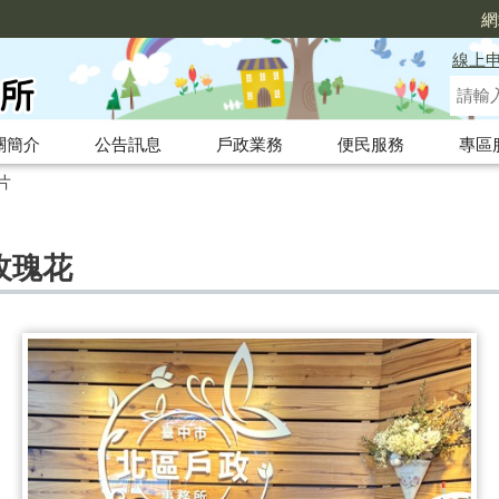
網
線上
關簡介
公告訊息
戶政業務
便民服務
專區
片
贈玫瑰花