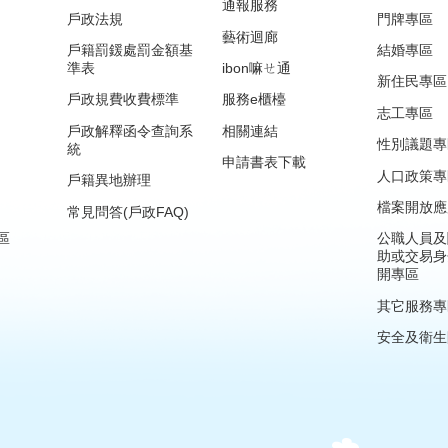
通報服務
戶政法規
門牌專區
藝術迴廊
戶籍罰鍰處罰金額基
結婚專區
準表
ibon嘛ㄝ通
新住民專區
戶政規費收費標準
服務e櫃檯
志工專區
戶政解釋函令查詢系
相關連結
性別議題專
統
申請書表下載
人口政策專
戶籍異地辦理
檔案開放應
常見問答(戶政FAQ)
區
公職人員及
助或交易身
開專區
其它服務專
安全及衛生