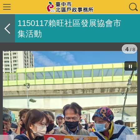
1150117賴旺社區發展協會市
集活動
4
/ 8