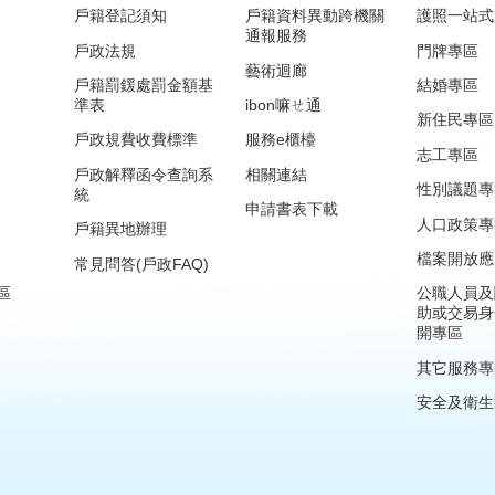
戶籍登記須知
戶籍資料異動跨機關
護照一站式
通報服務
戶政法規
門牌專區
藝術迴廊
戶籍罰鍰處罰金額基
結婚專區
準表
ibon嘛ㄝ通
新住民專區
戶政規費收費標準
服務e櫃檯
志工專區
戶政解釋函令查詢系
相關連結
性別議題專
統
申請書表下載
人口政策專
戶籍異地辦理
檔案開放應
常見問答(戶政FAQ)
區
公職人員及
助或交易身
開專區
其它服務專
安全及衛生