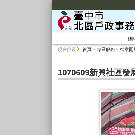
:::
機
:::
現在位置
首頁
>
專區服務
>
檔案開
1070609新興社