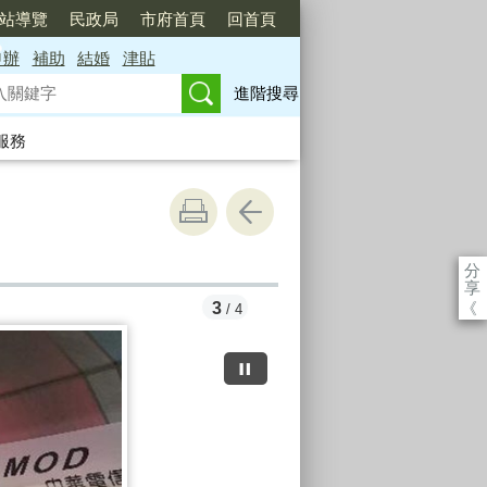
站導覽
民政局
市府首頁
回首頁
申辦
補助
結婚
津貼
進階搜尋
服務
分
享
《
4
/ 4