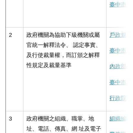
臺中市主
2
政府機關為協助下級機關或屬
戶政規費
官統一解釋法令、 認定事實、
臺中市戶
及行使裁量權，而訂頒之解釋
性規定及裁量基準
內政部戶
臺中市政
行政院公
3
政府機關之組織、職掌、地
組織編制
址、電話、傳真、網 址及電子