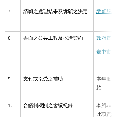
7
請願之處理結果及訴願之決定
訴願服務
8
書面之公共工程及採購契約
政府電子
臺中市政
9
支付或接受之補助
本年度無
款
10
合議制機關之會議紀錄
本所非合
此項資訊