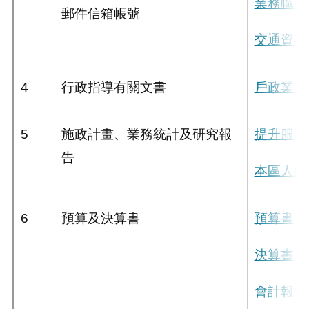
業務職掌
郵件信箱帳號
交通資訊
4
行政指導有關文書
戶政業務
5
施政計畫、業務統計及研究報
提升服務
告
本區人口
6
預算及決算書
預算書
決算書
會計報告