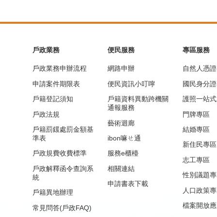
戶政業務
便民服務
專區服務
戶政業務申辦流程
網路申辦
自然人憑證
申請案件期限表
便民資訊小叮嚀
國民身分證
戶籍登記須知
戶籍資料異動跨機關
護照一站式
通報服務
戶政法規
門牌專區
藝術迴廊
戶籍罰鍰處罰金額基
結婚專區
準表
ibon嘛ㄝ通
新住民專區
戶政規費收費標準
服務e櫃檯
志工專區
戶政解釋函令查詢系
相關連結
性別議題專
統
申請書表下載
人口政策專
戶籍異地辦理
檔案開放應
常見問答(戶政FAQ)