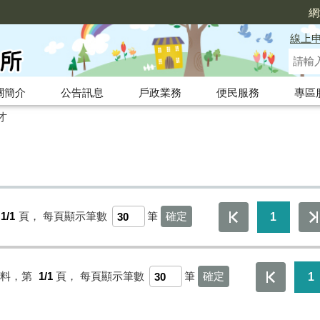
網
線上
關簡介
公告訊息
戶政業務
便民服務
專區
才
1/1
頁，
每頁顯示筆數
筆
1
資料，第
1/1
頁，
每頁顯示筆數
筆
1