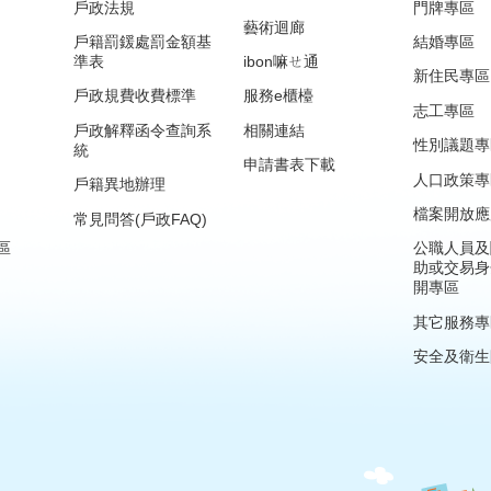
戶政法規
門牌專區
藝術迴廊
戶籍罰鍰處罰金額基
結婚專區
準表
ibon嘛ㄝ通
新住民專區
戶政規費收費標準
服務e櫃檯
志工專區
戶政解釋函令查詢系
相關連結
性別議題專
統
申請書表下載
人口政策專
戶籍異地辦理
檔案開放應
常見問答(戶政FAQ)
區
公職人員及
助或交易身
開專區
其它服務專
安全及衛生